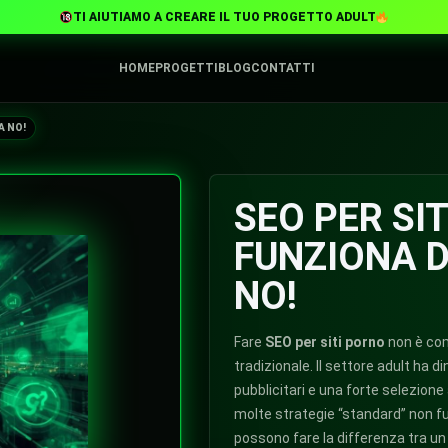
TI AIUTIAMO A CREARE IL TUO PROGETTO ADULT
HOME
PROGETTI
BLOG
CONTATTI
A NO!
SEO PER SI
FUNZIONA 
NO!
Fare
SEO per siti porno
non è com
tradizionale. Il settore adult ha 
pubblicitari e una forte selezione
molte strategie “standard” non f
possono fare la differenza tra un 