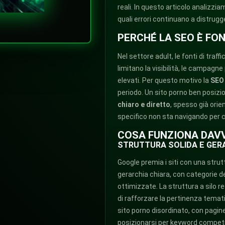
reali. In questo articolo analizz
quali errori continuano a distrugg
PERCHÉ LA SEO È FO
Nel settore adult, le fonti di traf
limitano la visibilità, le campagne
elevati. Per questo motivo la
SEO 
periodo. Un sito porno ben posizi
chiaro e diretto
, spesso già orie
specifico non sta navigando per c
COSA FUNZIONA DAVV
STRUTTURA SOLIDA E GER
Google premia i siti con una strut
gerarchia chiara, con categorie d
ottimizzate. La struttura a silo r
di rafforzare la pertinenza temati
sito porno disordinato, con pagine 
posizionarsi per keyword competi