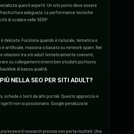
penalizza questi aspetti. Un sito porno deve essere
’infrastruttura adeguata. Le performance tecniche
ità di scalare nelle SERP.
t
è delicata. Funziona quando è naturale, tematica e
 è artificiale, massiva o basata su network spam. Nel
e relazioni tra siti adult tematicamente coerenti,
orare su collegamenti interni ben studiati piuttosto
backlink di bassa qualità.
IÙ NELLA SEO PER SITI ADULT?
ni, schede o testi da altri portali. Questo approccio è
 progetti non si posizionano. Google penalizza la
.
una keyword research precisa non porta risultati. Una