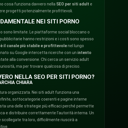
iamo cosa funziona davvero nella
SEO per siti adult
e
ere progetti potenzialmente profittevoli.
NDAMENTALE NEI SITI PORNO
fico sono limitate. Le piattaforme social bloccano o
 pubblicitarie hanno restrizioni e i costi sono spesso
è il canale più stabile e profittevole
nel lungo
onato su Google intercetta ricerche con un
intento
ntate alla conversione. Chi cerca un servizio adult
uriosità, ma per trovare qualcosa di preciso.
ERO NELLA SEO PER SITI PORNO?
ARCHIA CHIARA
tura organizzata. Nei siti adult funziona una
efinite, sottocategorie coerenti e pagine interne
esta una delle strategie più efficaci perché permette
ca e distribuire correttamente l’autorità interna. Un
scollegate tra loro, difficilmente riuscirà a
tive.