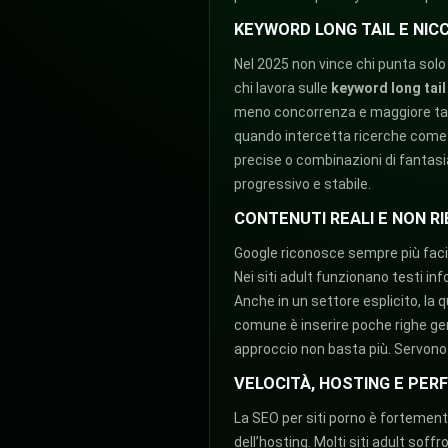
KEYWORD LONG TAIL E NICC
Nel 2025 non vince chi punta solo
chi lavora sulle
keyword long tail
meno concorrenza e maggiore tass
quando intercetta ricerche come se
precise o combinazioni di fantasi
progressivo e stabile.
CONTENUTI REALI E NON RI
Google riconosce sempre più facil
Nei siti adult funzionano testi info
Anche in un settore esplicito, la 
comune è inserire poche righe gen
approccio non basta più. Servono 
VELOCITÀ, HOSTING E PE
La SEO per siti porno è fortement
dell’hosting. Molti siti adult soff